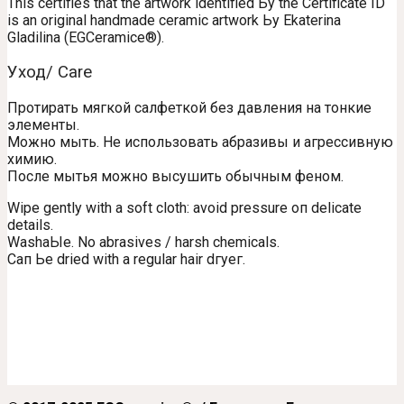
This certifies that the artwork identified Ьу the Certificate ID
is an original handmade ceramic artwork Ьу Ekaterina
Gladilina (EGCeramice®).
Уход/ Care
Протирать мягкой салфеткой без давления на тонкие
элементы.
Можно мыть. Не использовать абразивы и агрессивную
химию.
После мытья можно высушить обычным феном.
Wipe gently with а soft cloth: avoid pressure оп delicate
details.
WashaЫe. No abrasives / harsh chemicals.
Сап Ье dried with а regular hair dгуег.