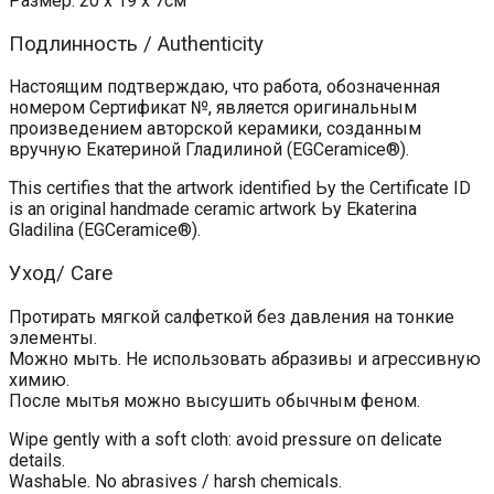
Размер: 20 х 19 х 7см
Подлинность / Authenticity
Настоящим подтверждаю, что работа, обозначенная
номером Сертификат №, является оригинальным
произведением авторской керамики, созданным
вручную Екатериной Гладилиной (EGCeramice®).
This certifies that the artwork identified Ьу the Certificate ID
is an original handmade ceramic artwork Ьу Ekaterina
Gladilina (EGCeramice®).
Уход/ Care
Протирать мягкой салфеткой без давления на тонкие
элементы.
Можно мыть. Не использовать абразивы и агрессивную
химию.
После мытья можно высушить обычным феном.
Wipe gently with а soft cloth: avoid pressure оп delicate
details.
WashaЫe. No abrasives / harsh chemicals.