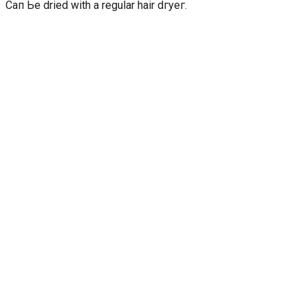
Сап Ье dried with а regular hair dгуег.