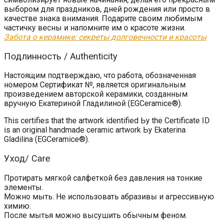
выбором для праздников, дней рождения или просто в
качестве знака внимания. Подарите своим любимым
частичку весны и напомните им о красоте жизни.
Забота о керамике: секреты долговечности и красоты
Подлинность / Authenticity
Настоящим подтверждаю, что работа, обозначенная
номером Сертификат №, является оригинальным
произведением авторской керамики, созданным
вручную Екатериной Гладилиной (EGCeramice®).
This certifies that the artwork identified Ьу the Certificate ID
is an original handmade ceramic artwork Ьу Ekaterina
Gladilina (EGCeramice®).
Уход/ Care
Протирать мягкой салфеткой без давления на тонкие
элементы.
Можно мыть. Не использовать абразивы и агрессивную
химию.
После мытья можно высушить обычным феном.