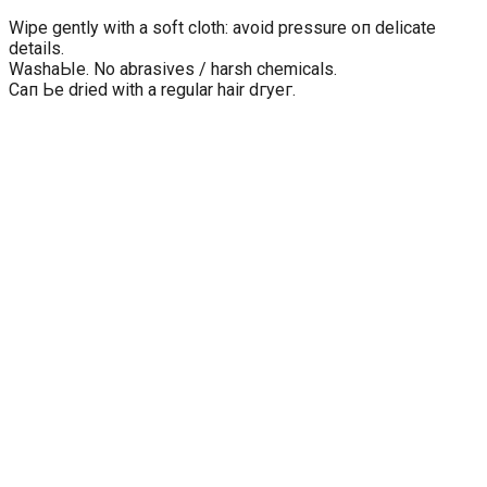
Wipe gently with а soft cloth: avoid pressure оп delicate
details.
WashaЫe. No abrasives / harsh chemicals.
Сап Ье dried with а regular hair dгуег.